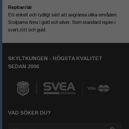
Repbarriär
Ett enkelt och tydligt sätt att avgränsa olika områden.
Stolparna finns i guld och silver. Som standard repen i
svart,rött och guld.
SKYLTKUNGEN - HÖGSTA KVALITET
SEDAN 2006
Nödvändiga
Dessa kakor
går inte att
välja bort.
De behövs
för att
VAD SÖKER DU?
hemsidan
över huvud
taget ska