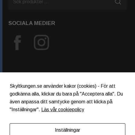
fungera.
Statistik
SOCIALA MEDIER
För att vi
ska kunna
förbättra
hemsidans
funktionalitet
och
uppbyggnad,
baserat på
START
hur
Skyltkungen.se använder kakor (cookies) - För att
hemsidan
VILLKOR
används.
godkänna alla, klickar du bara på "Acceptera alla". Du
KONTAKTA SKYLTKUNGEN
även anpassa ditt samtycke genom att klicka på
BEGÄR OFFERT
"Inställningar".
Läs vår cookiepolicy
OM SKYLTKUNGEN
Upplevelse
För att vår
hemsida ska
Inställningar
prestera så