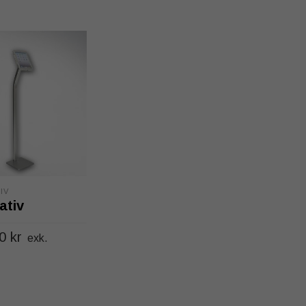
IV
ativ
00
kr
exk.
LL I VARUKORG