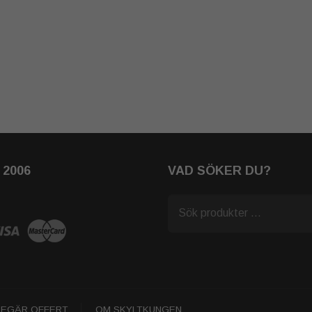
2006
VAD SÖKER DU?
Nödvändiga
Dessa kakor
går inte att
välja bort.
De behövs
för att
hemsidan
över huvud
BEGÄR OFFERT
OM SKYLTKUNGEN