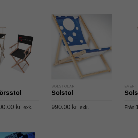
SOLSTOLAR
EVENT
örsstol
Solstol
Sols
00.00
kr
990.00
kr
exk.
exk.
Från
Den
TERNATIV
LÄGG TILL I VARUKORG
VÄL
här
produkten