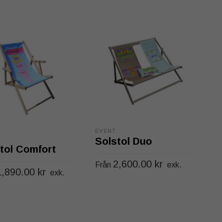
EVENT
Solstol Duo
tol Comfort
2,600.00
kr
Från
exk.
1,890.00
kr
exk.
Den
VÄLJ ALTERNATIV
Den
J ALTERNATIV
här
här
produkten
produkten
har