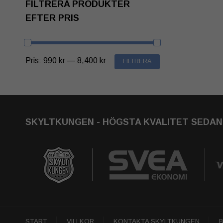
FILTRERA PRODUKTER
EFTER PRIS
MIN
MAX
Pris:
990 kr
—
8,400 kr
FILTRERA
PRIS
PRIS
SKYLTKUNGEN - HÖGSTA KVALITET SEDAN 
START
VILLKOR
KONTAKTA SKYLTKUNGEN