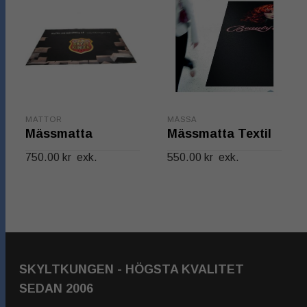
MATTOR
MÄSSA
Mässmatta
Mässmatta Textil
750.00
kr
exk.
550.00
kr
exk.
LÄGG TILL I
LÄGG TILL I
VARUKORG
VARUKORG
SKYLTKUNGEN - HÖGSTA KVALITET
SEDAN 2006