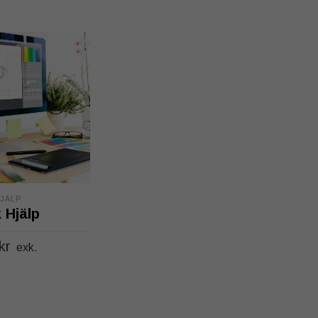
JÄLP
 Hjälp
kr
exk.
LL I VARUKORG