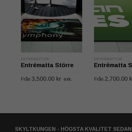
ENTRÈMATTOR
ENTRÈMATTOR
Entrématta Större
Entrématta S
3,500.00
kr
2,700.00
k
Från
exk.
Från
Den
VÄLJ ALTERNATIV
VÄLJ ALTERNATIV
här
produkten
har
flera
SKYLTKUNGEN - HÖGSTA KVALITET SEDAN 
varianter.